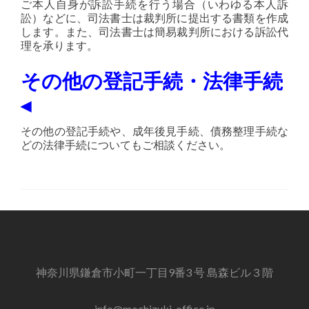
ご本人自身が訴訟手続を行う場合（いわゆる本人訴
訟）などに、司法書士は裁判所に提出する書類を作成
します。また、司法書士は簡易裁判所における訴訟代
理を承ります。
その他の登記手続・法律手続
◂
その他の登記手続や、成年後見手続、債務整理手続な
どの法律手続についてもご相談ください。
神奈川県鎌倉市小町一丁目9番3 号 島森ビル３階
info@mochizuki-office.jp