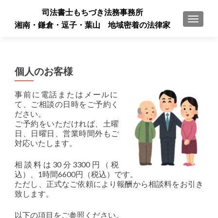
司法書士もちづき法務事務所
ナビゲ
湘南・鎌倉・逗子・葉山 地域密着の法律家
個人のお客様
事前に電話またはメールに
て、ご相談の日時をご予約く
ださい。
ご予約をいただければ、土曜
日、日曜日、営業時間外もご
対応いたします。
相談料は30分3300円（税
込）、1時間6600円（税込）です。
ただし、正式なご依頼により報酬から相談料をお引き
致します。
以下の項目をご参照ください。