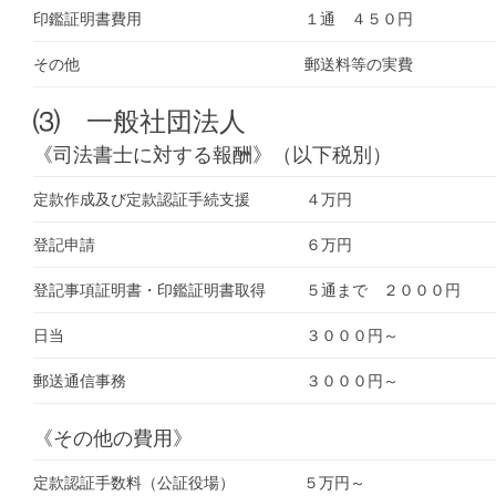
印鑑証明書費用
１通 ４５０円
その他
郵送料等の実費
⑶ 一般社団法人
《司法書士に対する報酬》（以下税別）
定款作成及び定款認証手続支援
４万円
登記申請
６万円
登記事項証明書・印鑑証明書取得
５通まで ２０００円
日当
３０００円～
郵送通信事務
３０００円～
《その他の費用》
定款認証手数料（公証役場）
５万円～