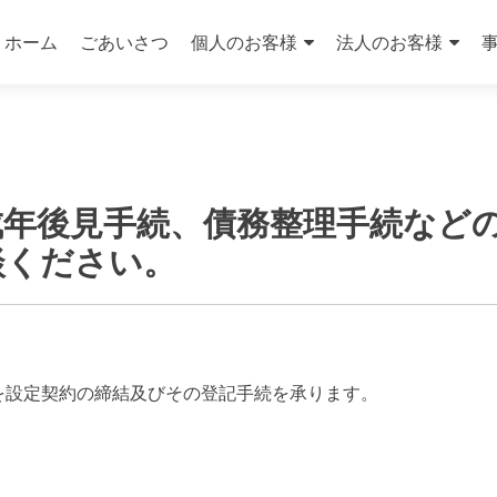
コ
ン
ホーム
ごあいさつ
個人のお客様
法人のお客様
テ
ン
ツ
へ
ス
キ
成年後見手続、債務整理手続など
ッ
プ
談ください。
を設定契約の締結及びその登記手続を承ります。